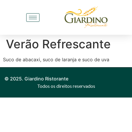
Verão Refrescante
Suco de abacaxi, suco de laranja e suco de uva
© 2025. Giardino Ristorante
Todos os direitos reservados