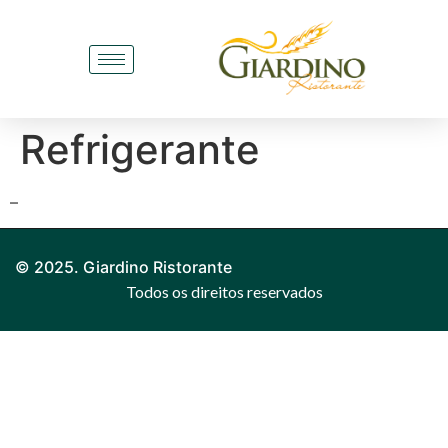
Refrigerante
–
© 2025. Giardino Ristorante
Todos os direitos reservados